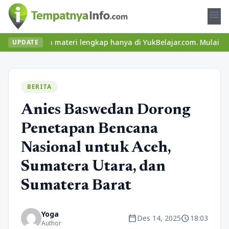
menu
u dan materi lengkap hanya di YukBelajar.com. Mulai langkah suks
UPDATE
BERITA
Anies Baswedan Dorong
Penetapan Bencana
Nasional untuk Aceh,
Sumatera Utara, dan
Sumatera Barat
Yoga
calendar_today
schedule
Des 14, 2025
18:03
Author