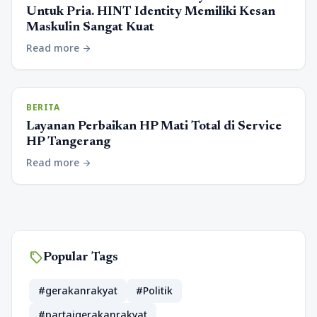
Untuk Pria. HINT Identity Memiliki Kesan
Maskulin Sangat Kuat
Read more
arrow_forward
BERITA
Layanan Perbaikan HP Mati Total di Service
HP Tangerang
Read more
arrow_forward
sell
Popular Tags
#gerakanrakyat
#Politik
#partaigerakanrakyat