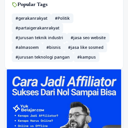
sell
Popular Tags
#gerakanrakyat
#Politik
#partaigerakanrakyat
#Jurusan teknik industri
#jasa seo website
#almasoem
#bisnis
#jasa like sosmed
#jurusan teknologi pangan
#kampus