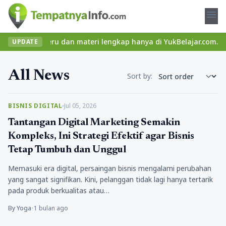
menu
kelas seru dan materi lengkap hanya di YukBelajar.com. Mulai lan
UPDATE
All News
Sort by:
BISNIS DIGITAL
Jul 05, 2026
Tantangan Digital Marketing Semakin
Kompleks, Ini Strategi Efektif agar Bisnis
Tetap Tumbuh dan Unggul
Memasuki era digital, persaingan bisnis mengalami perubahan
yang sangat signifikan. Kini, pelanggan tidak lagi hanya tertarik
pada produk berkualitas atau…
By Yoga
•
1 bulan ago