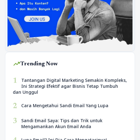
trending_up
Trending Now
1
Tantangan Digital Marketing Semakin Kompleks,
Ini Strategi Efektif agar Bisnis Tetap Tumbuh
dan Unggul
2
Cara Mengetahui Sandi Email Yang Lupa
3
Sandi Email Saya: Tips dan Trik untuk
Mengamankan Akun Email Anda
Lupa Email? Ini Dia Cara Mengatasinya!