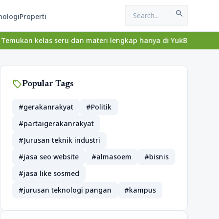
search
nologi
Properti
seru dan materi lengkap hanya di YukBelajar.com. Mulai langkah s
sell
Popular Tags
#gerakanrakyat
#Politik
#partaigerakanrakyat
#Jurusan teknik industri
#jasa seo website
#almasoem
#bisnis
#jasa like sosmed
#jurusan teknologi pangan
#kampus