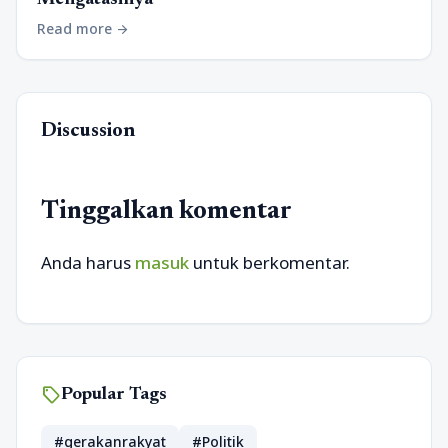
Mengatasinya
Read more
arrow_forward
Discussion
Tinggalkan komentar
Anda harus
masuk
untuk berkomentar.
sell
Popular Tags
#gerakanrakyat
#Politik