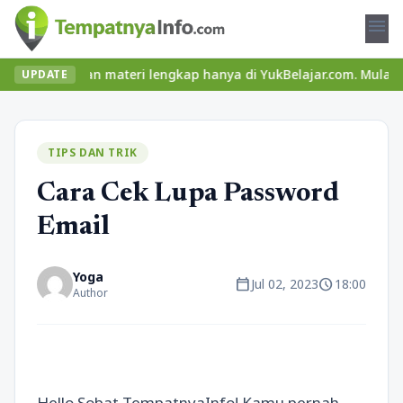
menu
eru dan materi lengkap hanya di YukBelajar.com. Mulai langkah suk
UPDATE
TIPS DAN TRIK
Cara Cek Lupa Password
Email
Yoga
calendar_today
schedule
Jul 02, 2023
18:00
Author
Hello Sobat TempatnyaInfo! Kamu pernah