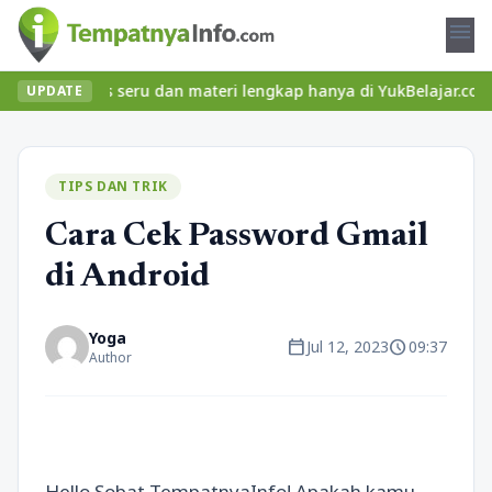
menu
 kelas seru dan materi lengkap hanya di YukBelajar.com. Mulai la
UPDATE
TIPS DAN TRIK
Cara Cek Password Gmail
di Android
Yoga
calendar_today
schedule
Jul 12, 2023
09:37
Author
Hello Sobat TempatnyaInfo! Apakah kamu