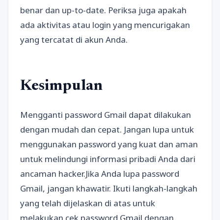
benar dan up-to-date. Periksa juga apakah
ada aktivitas atau login yang mencurigakan
yang tercatat di akun Anda.
Kesimpulan
Mengganti password Gmail dapat dilakukan
dengan mudah dan cepat. Jangan lupa untuk
menggunakan password yang kuat dan aman
untuk melindungi informasi pribadi Anda dari
ancaman hacker.Jika Anda lupa password
Gmail, jangan khawatir. Ikuti langkah-langkah
yang telah dijelaskan di atas untuk
melakukan cek password Gmail dengan