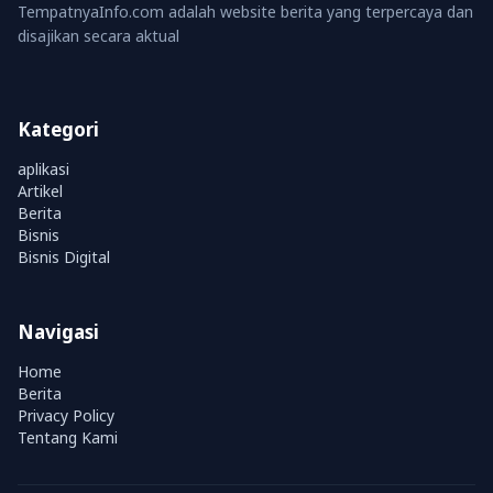
TempatnyaInfo.com adalah website berita yang terpercaya dan
disajikan secara aktual
Kategori
aplikasi
Artikel
Berita
Bisnis
Bisnis Digital
Navigasi
Home
Berita
Privacy Policy
Tentang Kami