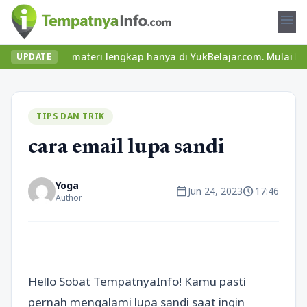
menu
u dan materi lengkap hanya di YukBelajar.com. Mulai langkah suks
UPDATE
TIPS DAN TRIK
cara email lupa sandi
Yoga
calendar_today
schedule
Jun 24, 2023
17:46
Author
Hello Sobat TempatnyaInfo! Kamu pasti
pernah mengalami lupa sandi saat ingin