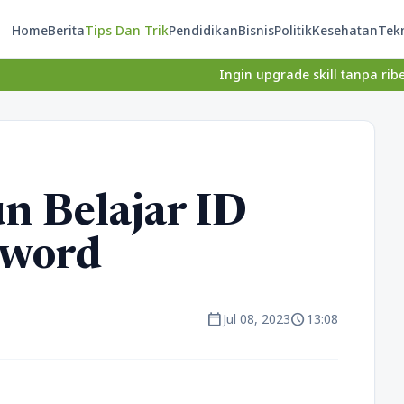
Home
Berita
Tips Dan Trik
Pendidikan
Bisnis
Politik
Kesehatan
Tek
Ingin upgrade skill tanpa ribet? Temukan k
n Belajar ID
sword
calendar_today
schedule
Jul 08, 2023
13:08