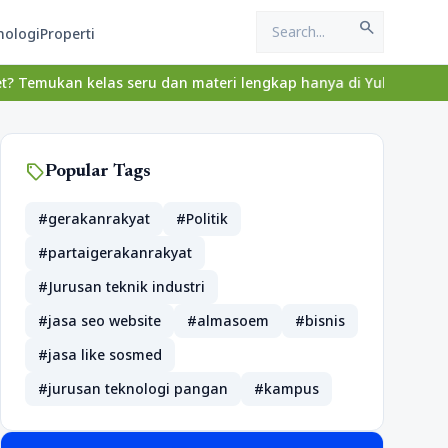
search
nologi
Properti
elas seru dan materi lengkap hanya di YukBelajar.com. Mulai lang
sell
Popular Tags
#gerakanrakyat
#Politik
#partaigerakanrakyat
#Jurusan teknik industri
#jasa seo website
#almasoem
#bisnis
#jasa like sosmed
#jurusan teknologi pangan
#kampus