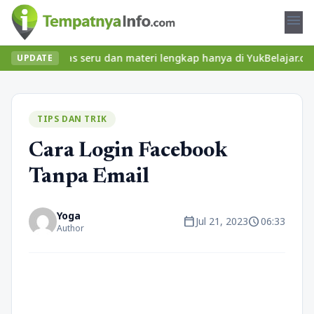
menu
an kelas seru dan materi lengkap hanya di YukBelajar.com. Mulai 
UPDATE
TIPS DAN TRIK
Cara Login Facebook
Tanpa Email
Yoga
calendar_today
schedule
Jul 21, 2023
06:33
Author