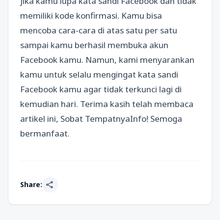
jika kamu lupa kata sandi Facebook dan tidak
memiliki kode konfirmasi. Kamu bisa
mencoba cara-cara di atas satu per satu
sampai kamu berhasil membuka akun
Facebook kamu. Namun, kami menyarankan
kamu untuk selalu mengingat kata sandi
Facebook kamu agar tidak terkunci lagi di
kemudian hari. Terima kasih telah membaca
artikel ini, Sobat TempatnyaInfo! Semoga
bermanfaat.
share
Share: