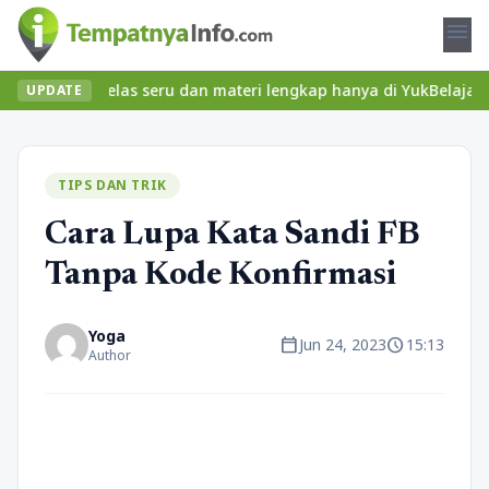
menu
ukan kelas seru dan materi lengkap hanya di YukBelajar.com. Mula
UPDATE
TIPS DAN TRIK
Cara Lupa Kata Sandi FB
Tanpa Kode Konfirmasi
Yoga
calendar_today
schedule
Jun 24, 2023
15:13
Author