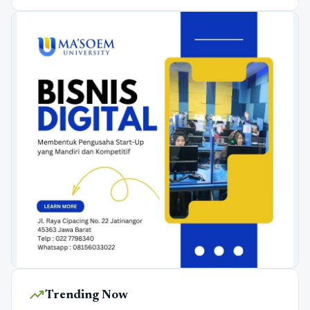
trending_up
Trending Now