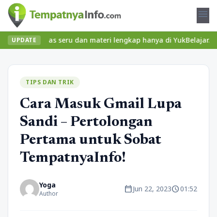
menu
an kelas seru dan materi lengkap hanya di YukBelajar.com. Mulai 
UPDATE
TIPS DAN TRIK
Cara Masuk Gmail Lupa
Sandi – Pertolongan
Pertama untuk Sobat
TempatnyaInfo!
Yoga
calendar_today
schedule
Jun 22, 2023
01:52
Author