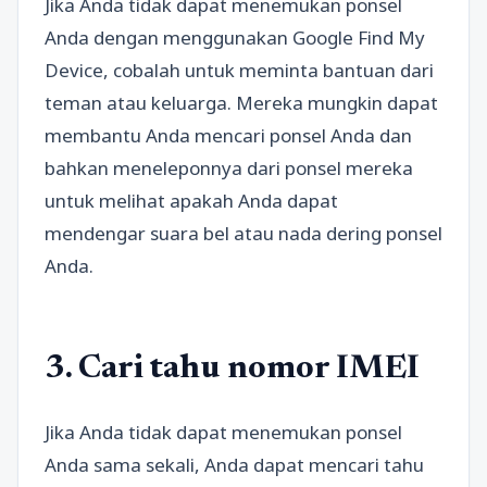
Jika Anda tidak dapat menemukan ponsel
Anda dengan menggunakan Google Find My
Device, cobalah untuk meminta bantuan dari
teman atau keluarga. Mereka mungkin dapat
membantu Anda mencari ponsel Anda dan
bahkan meneleponnya dari ponsel mereka
untuk melihat apakah Anda dapat
mendengar suara bel atau nada dering ponsel
Anda.
3. Cari tahu nomor IMEI
Jika Anda tidak dapat menemukan ponsel
Anda sama sekali, Anda dapat mencari tahu