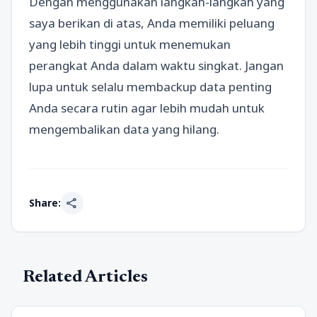
Dengan menggunakan langkah-langkah yang
saya berikan di atas, Anda memiliki peluang
yang lebih tinggi untuk menemukan
perangkat Anda dalam waktu singkat. Jangan
lupa untuk selalu membackup data penting
Anda secara rutin agar lebih mudah untuk
mengembalikan data yang hilang.
share
Share:
Related Articles