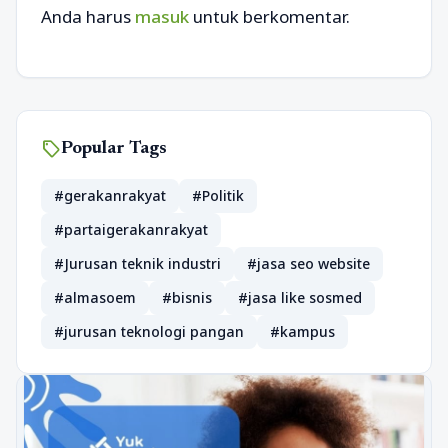
Anda harus
masuk
untuk berkomentar.
sell
Popular Tags
#gerakanrakyat
#Politik
#partaigerakanrakyat
#Jurusan teknik industri
#jasa seo website
#almasoem
#bisnis
#jasa like sosmed
#jurusan teknologi pangan
#kampus