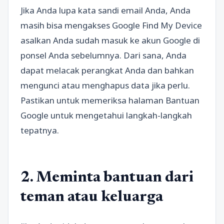
Jika Anda lupa kata sandi email Anda, Anda
masih bisa mengakses Google Find My Device
asalkan Anda sudah masuk ke akun Google di
ponsel Anda sebelumnya. Dari sana, Anda
dapat melacak perangkat Anda dan bahkan
mengunci atau menghapus data jika perlu.
Pastikan untuk memeriksa halaman Bantuan
Google untuk mengetahui langkah-langkah
tepatnya.
2. Meminta bantuan dari
teman atau keluarga