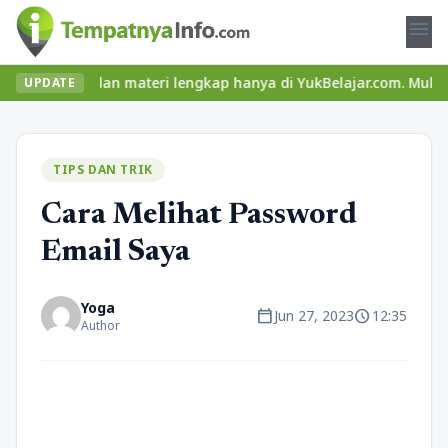
menu
 seru dan materi lengkap hanya di YukBelajar.com. Mulai langkah 
UPDATE
TIPS DAN TRIK
Cara Melihat Password
Email Saya
Yoga
calendar_today
schedule
Jun 27, 2023
12:35
Author