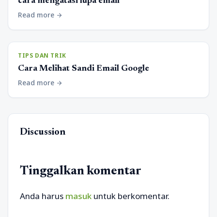
cara mengatasi lupa email
Read more
arrow_forward
TIPS DAN TRIK
Cara Melihat Sandi Email Google
Read more
arrow_forward
Discussion
Tinggalkan komentar
Anda harus
masuk
untuk berkomentar.