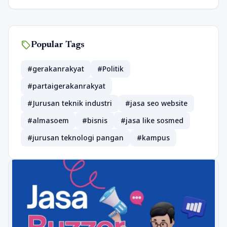
sell
Popular Tags
#gerakanrakyat
#Politik
#partaigerakanrakyat
#Jurusan teknik industri
#jasa seo website
#almasoem
#bisnis
#jasa like sosmed
#jurusan teknologi pangan
#kampus