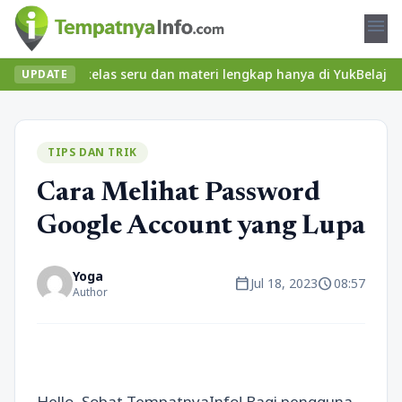
menu
mukan kelas seru dan materi lengkap hanya di YukBelajar.com. Mul
UPDATE
TIPS DAN TRIK
Cara Melihat Password
Google Account yang Lupa
Yoga
calendar_today
schedule
Jul 18, 2023
08:57
Author
Hello, Sobat TempatnyaInfo! Bagi pengguna