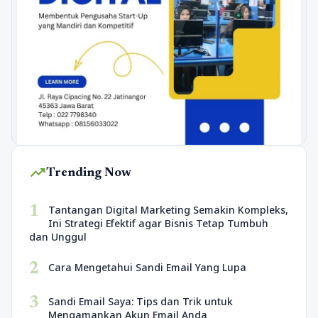
trending_up
Trending Now
1
Tantangan Digital Marketing Semakin Kompleks,
Ini Strategi Efektif agar Bisnis Tetap Tumbuh
dan Unggul
2
Cara Mengetahui Sandi Email Yang Lupa
3
Sandi Email Saya: Tips dan Trik untuk
Mengamankan Akun Email Anda