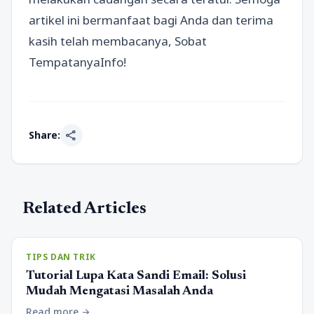
artikel ini bermanfaat bagi Anda dan terima
kasih telah membacanya, Sobat
TempatanyaInfo!
share
Share:
Related Articles
TIPS DAN TRIK
Tutorial Lupa Kata Sandi Email: Solusi
Mudah Mengatasi Masalah Anda
Read more
arrow_forward