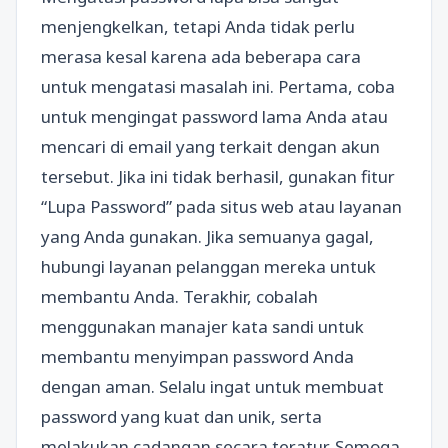
menjengkelkan, tetapi Anda tidak perlu
merasa kesal karena ada beberapa cara
untuk mengatasi masalah ini. Pertama, coba
untuk mengingat password lama Anda atau
mencari di email yang terkait dengan akun
tersebut. Jika ini tidak berhasil, gunakan fitur
“Lupa Password” pada situs web atau layanan
yang Anda gunakan. Jika semuanya gagal,
hubungi layanan pelanggan mereka untuk
membantu Anda. Terakhir, cobalah
menggunakan manajer kata sandi untuk
membantu menyimpan password Anda
dengan aman. Selalu ingat untuk membuat
password yang kuat dan unik, serta
melakukan cadangan secara teratur. Semoga