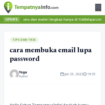
menu
elas seru dan materi lengkap hanya di YukBelajar.com. Mulai lang
UPDATE
TIPS DAN TRIK
cara membuka email lupa
password
Yoga
calendar_today
schedule
Jun 25, 2023
19:35
Author
Hello Sobat TempatnyaInfo! Apakah kamu