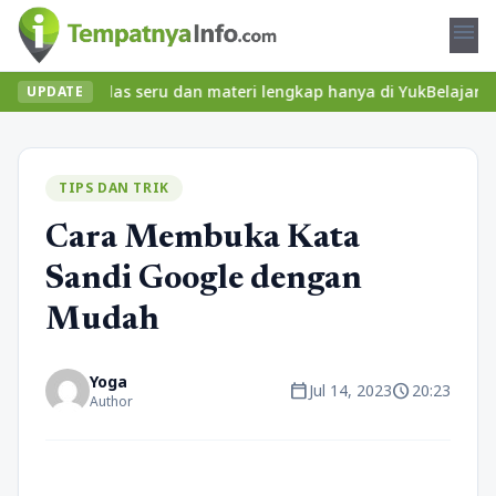
menu
kan kelas seru dan materi lengkap hanya di YukBelajar.com. Mulai
UPDATE
TIPS DAN TRIK
Cara Membuka Kata
Sandi Google dengan
Mudah
Yoga
calendar_today
schedule
Jul 14, 2023
20:23
Author