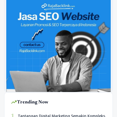
trending_up
Trending Now
1
Tantangan Digital Marketing Semakin Kompleks,