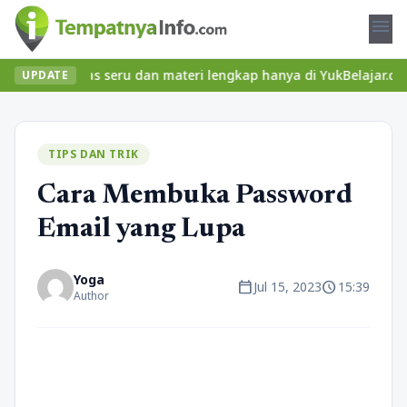
menu
n kelas seru dan materi lengkap hanya di YukBelajar.com. Mulai l
UPDATE
TIPS DAN TRIK
Cara Membuka Password
Email yang Lupa
Yoga
calendar_today
schedule
Jul 15, 2023
15:39
Author