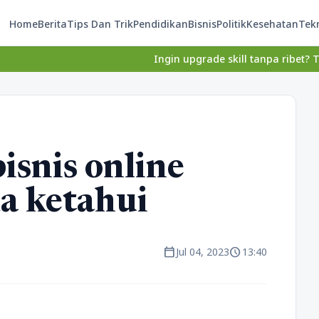
Home
Berita
Tips Dan Trik
Pendidikan
Bisnis
Politik
Kesehatan
Tek
Ingin upgrade skill tanpa ribet? Temukan kelas
isnis online
a ketahui
calendar_today
schedule
Jul 04, 2023
13:40