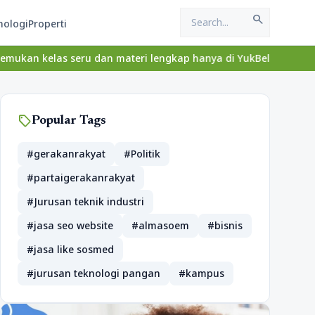
search
nologi
Properti
 seru dan materi lengkap hanya di YukBelajar.com. Mulai langkah 
sell
Popular Tags
#gerakanrakyat
#Politik
#partaigerakanrakyat
#Jurusan teknik industri
#jasa seo website
#almasoem
#bisnis
#jasa like sosmed
#jurusan teknologi pangan
#kampus