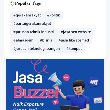
sell
Popular Tags
#gerakanrakyat
#Politik
#partaigerakanrakyat
#Jurusan teknik industri
#jasa seo website
#almasoem
#bisnis
#jasa like sosmed
#jurusan teknologi pangan
#kampus