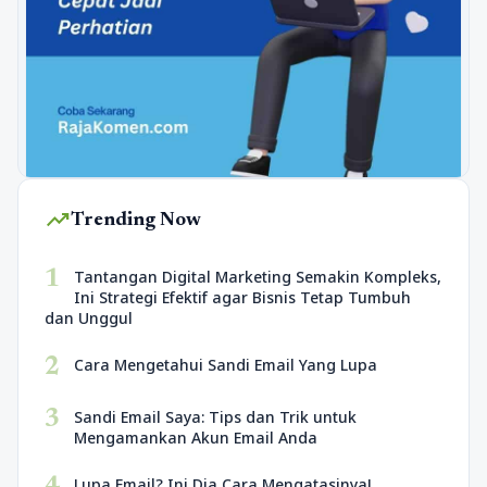
trending_up
Trending Now
1
Tantangan Digital Marketing Semakin Kompleks,
Ini Strategi Efektif agar Bisnis Tetap Tumbuh
dan Unggul
2
Cara Mengetahui Sandi Email Yang Lupa
3
Sandi Email Saya: Tips dan Trik untuk
Mengamankan Akun Email Anda
Lupa Email? Ini Dia Cara Mengatasinya!