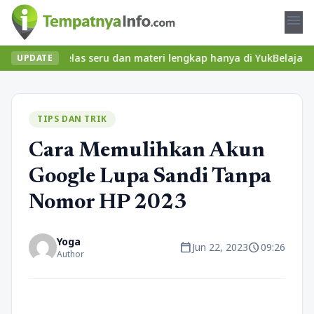
menu
ukan kelas seru dan materi lengkap hanya di YukBelajar.com. Mulai
UPDATE
TIPS DAN TRIK
Cara Memulihkan Akun
Google Lupa Sandi Tanpa
Nomor HP 2023
Yoga
calendar_today
schedule
Jun 22, 2023
09:26
Author