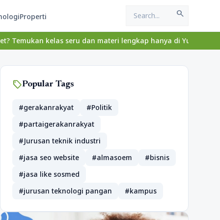
search
nologi
Properti
elas seru dan materi lengkap hanya di YukBelajar.com. Mulai lang
sell
Popular Tags
#gerakanrakyat
#Politik
#partaigerakanrakyat
#Jurusan teknik industri
#jasa seo website
#almasoem
#bisnis
#jasa like sosmed
#jurusan teknologi pangan
#kampus