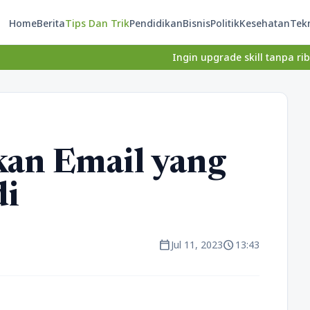
Home
Berita
Tips Dan Trik
Pendidikan
Bisnis
Politik
Kesehatan
Tek
Ingin upgrade skill tanpa ribet? Temukan k
an Email yang
di
calendar_today
schedule
Jul 11, 2023
13:43