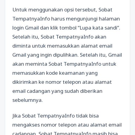
Untuk menggunakan opsi tersebut, Sobat
TempatnyaInfo harus mengunjungi halaman
login Gmail dan klik tombol “Lupa kata sandi”.
Setelah itu, Sobat TempatnyaInfo akan
diminta untuk memasukkan alamat email
Gmail yang ingin dipulihkan. Setelah itu, Gmail
akan meminta Sobat TempatnyaInfo untuk
memasukkan kode keamanan yang
dikirimkan ke nomor telepon atau alamat
email cadangan yang sudah diberikan
sebelumnya.
Jika Sobat TempatnyaInfo tidak bisa
mengakses nomor telepon atau alamat email
cadangan, Sobat TempatnyaInfo masih bisa