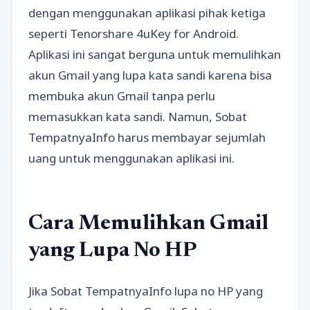
dengan menggunakan aplikasi pihak ketiga
seperti Tenorshare 4uKey for Android.
Aplikasi ini sangat berguna untuk memulihkan
akun Gmail yang lupa kata sandi karena bisa
membuka akun Gmail tanpa perlu
memasukkan kata sandi. Namun, Sobat
TempatnyaInfo harus membayar sejumlah
uang untuk menggunakan aplikasi ini.
Cara Memulihkan Gmail
yang Lupa No HP
Jika Sobat TempatnyaInfo lupa no HP yang