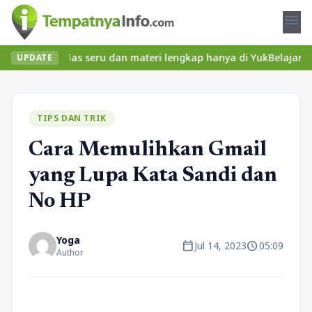
menu
kan kelas seru dan materi lengkap hanya di YukBelajar.com. Mulai
UPDATE
TIPS DAN TRIK
Cara Memulihkan Gmail
yang Lupa Kata Sandi dan
No HP
Yoga
calendar_today
schedule
Jul 14, 2023
05:09
Author