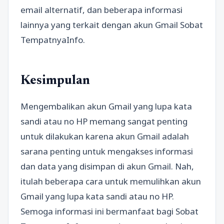
email alternatif, dan beberapa informasi
lainnya yang terkait dengan akun Gmail Sobat
TempatnyaInfo.
Kesimpulan
Mengembalikan akun Gmail yang lupa kata
sandi atau no HP memang sangat penting
untuk dilakukan karena akun Gmail adalah
sarana penting untuk mengakses informasi
dan data yang disimpan di akun Gmail. Nah,
itulah beberapa cara untuk memulihkan akun
Gmail yang lupa kata sandi atau no HP.
Semoga informasi ini bermanfaat bagi Sobat