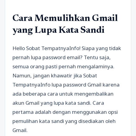
Cara Memulihkan Gmail
yang Lupa Kata Sandi
Hello Sobat TempatnyaInfo! Siapa yang tidak
pernah lupa password email? Tentu saja,
semua orang pasti pernah mengalaminya.
Namun, jangan khawatir jika Sobat
TempatnyaInfo lupa password Gmail karena
ada beberapa cara untuk mengembalikan
akun Gmail yang lupa kata sandi. Cara
pertama adalah dengan menggunakan opsi
pemulihan kata sandi yang disediakan oleh
Gmail.