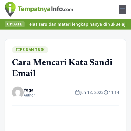
menu
Temukan kelas seru dan materi lengkap hanya di YukBelajar.com. M
UPDATE
TIPS DAN TRIK
Cara Mencari Kata Sandi
Email
Yoga
calendar_today
schedule
Jun 18, 2023
11:14
Author