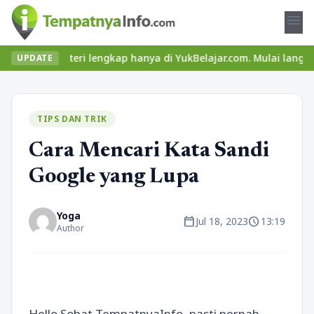
menu
an materi lengkap hanya di YukBelajar.com. Mulai langkah suksesm
UPDATE
TIPS DAN TRIK
Cara Mencari Kata Sandi
Google yang Lupa
Yoga
calendar_today
schedule
Jul 18, 2023
13:19
Author
Hello Sobat TempatnyaInfo, pasti pernah