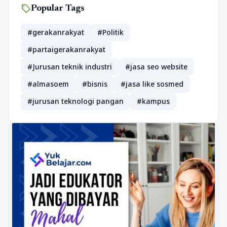
sell
Popular Tags
#gerakanrakyat
#Politik
#partaigerakanrakyat
#Jurusan teknik industri
#jasa seo website
#almasoem
#bisnis
#jasa like sosmed
#jurusan teknologi pangan
#kampus