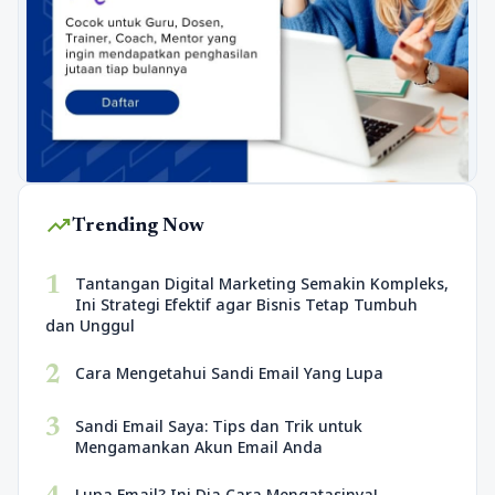
trending_up
Trending Now
1
Tantangan Digital Marketing Semakin Kompleks,
Ini Strategi Efektif agar Bisnis Tetap Tumbuh
dan Unggul
2
Cara Mengetahui Sandi Email Yang Lupa
3
Sandi Email Saya: Tips dan Trik untuk
Mengamankan Akun Email Anda
Lupa Email? Ini Dia Cara Mengatasinya!