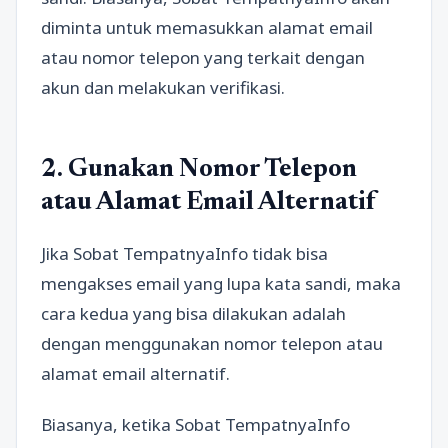
diminta untuk memasukkan alamat email
atau nomor telepon yang terkait dengan
akun dan melakukan verifikasi.
2. Gunakan Nomor Telepon
atau Alamat Email Alternatif
Jika Sobat TempatnyaInfo tidak bisa
mengakses email yang lupa kata sandi, maka
cara kedua yang bisa dilakukan adalah
dengan menggunakan nomor telepon atau
alamat email alternatif.
Biasanya, ketika Sobat TempatnyaInfo