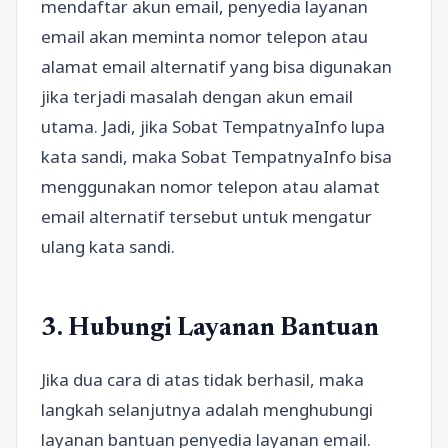
mendaftar akun email, penyedia layanan
email akan meminta nomor telepon atau
alamat email alternatif yang bisa digunakan
jika terjadi masalah dengan akun email
utama. Jadi, jika Sobat TempatnyaInfo lupa
kata sandi, maka Sobat TempatnyaInfo bisa
menggunakan nomor telepon atau alamat
email alternatif tersebut untuk mengatur
ulang kata sandi.
3. Hubungi Layanan Bantuan
Jika dua cara di atas tidak berhasil, maka
langkah selanjutnya adalah menghubungi
layanan bantuan penyedia layanan email.