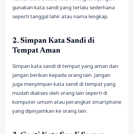
gunakan kata sandi yang terlalu sederhana
seperti tanggal lahir atau nama lengkap.
2. Simpan Kata Sandi di
Tempat Aman
Simpan kata sandi di tempat yang aman dan
jangan berikan kepada orang lain. Jangan
juga menyimpan kata sandi di tempat yang
mudah diakses oleh orang lain seperti di
komputer umum atau perangkat smartphone
yang dipinjamkan ke orang lain.