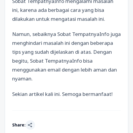
Sobat TempatnyaInfo mengalami masalah
ini, karena ada berbagai cara yang bisa
dilakukan untuk mengatasi masalah ini.
Namun, sebaiknya Sobat TempatnyaInfo juga
menghindari masalah ini dengan beberapa
tips yang sudah dijelaskan di atas. Dengan
begitu, Sobat TempatnyaInfo bisa
menggunakan email dengan lebih aman dan
nyaman.
Sekian artikel kali ini. Semoga bermanfaat!
share
Share: