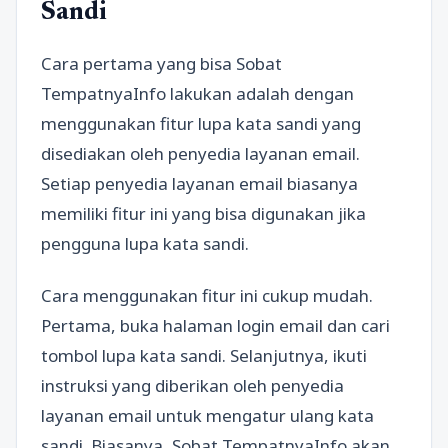
Sandi
Cara pertama yang bisa Sobat
TempatnyaInfo lakukan adalah dengan
menggunakan fitur lupa kata sandi yang
disediakan oleh penyedia layanan email.
Setiap penyedia layanan email biasanya
memiliki fitur ini yang bisa digunakan jika
pengguna lupa kata sandi.
Cara menggunakan fitur ini cukup mudah.
Pertama, buka halaman login email dan cari
tombol lupa kata sandi. Selanjutnya, ikuti
instruksi yang diberikan oleh penyedia
layanan email untuk mengatur ulang kata
sandi. Biasanya, Sobat TempatnyaInfo akan