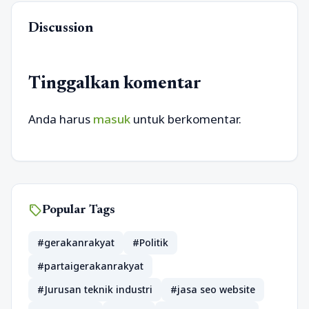
Discussion
Tinggalkan komentar
Anda harus
masuk
untuk berkomentar.
sell
Popular Tags
#gerakanrakyat
#Politik
#partaigerakanrakyat
#Jurusan teknik industri
#jasa seo website