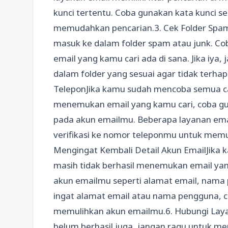
kunci tertentu. Coba gunakan kata kunci s
memudahkan pencarian.3. Cek Folder Spam
masuk ke dalam folder spam atau junk. Cob
email yang kamu cari ada di sana. Jika iya
dalam folder yang sesuai agar tidak terh
TeleponJika kamu sudah mencoba semua car
menemukan email yang kamu cari, coba g
pada akun emailmu. Beberapa layanan emai
verifikasi ke nomor teleponmu untuk memu
Mengingat Kembali Detail Akun EmailJika
masih tidak berhasil menemukan email yan
akun emailmu seperti alamat email, nama 
ingat alamat email atau nama pengguna, co
memulihkan akun emailmu.6. Hubungi Laya
belum berhasil juga, jangan ragu untuk m