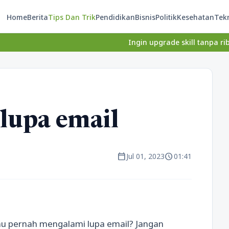
Home
Berita
Tips Dan Trik
Pendidikan
Bisnis
Politik
Kesehatan
Tek
Ingin upgrade skill tanpa ribet? Temukan 
 lupa email
calendar_today
schedule
Jul 01, 2023
01:41
u pernah mengalami lupa email? Jangan