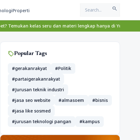
search
nologi
Properti
kelas seru dan materi lengkap hanya di YukBelajar.com. Mulai lan
sell
Popular Tags
#gerakanrakyat
#Politik
#partaigerakanrakyat
#Jurusan teknik industri
#jasa seo website
#almasoem
#bisnis
#jasa like sosmed
#jurusan teknologi pangan
#kampus