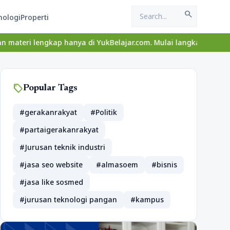
search
nologi
Properti
engkap hanya di YukBelajar.com. Mulai langkah suksesmu hari ini!
sell
Popular Tags
#gerakanrakyat
#Politik
#partaigerakanrakyat
#Jurusan teknik industri
#jasa seo website
#almasoem
#bisnis
#jasa like sosmed
#jurusan teknologi pangan
#kampus