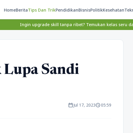
Home
Berita
Tips Dan Trik
Pendidikan
Bisnis
Politik
Kesehatan
Tek
Ingin upgrade skill tanpa ribet? Temukan kelas seru dan materi l
 Lupa Sandi
calendar_today
schedule
Jul 17, 2023
05:59