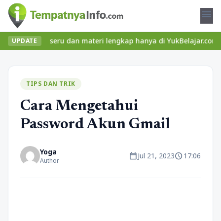
menu
kelas seru dan materi lengkap hanya di YukBelajar.com. Mulai lang
UPDATE
TIPS DAN TRIK
Cara Mengetahui
Password Akun Gmail
Yoga
calendar_today
schedule
Jul 21, 2023
17:06
Author