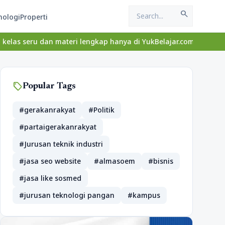
search
nologi
Properti
dan materi lengkap hanya di YukBelajar.com. Mulai langkah sukses
sell
Popular Tags
#gerakanrakyat
#Politik
#partaigerakanrakyat
#Jurusan teknik industri
#jasa seo website
#almasoem
#bisnis
#jasa like sosmed
#jurusan teknologi pangan
#kampus