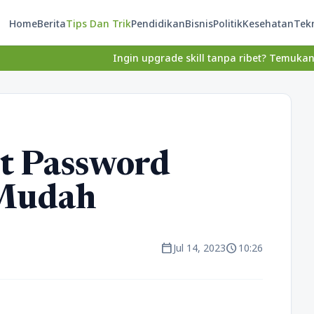
Home
Berita
Tips Dan Trik
Pendidikan
Bisnis
Politik
Kesehatan
Tek
Ingin upgrade skill tanpa ribet? Temukan kelas seru 
t Password
 Mudah
calendar_today
schedule
Jul 14, 2023
10:26