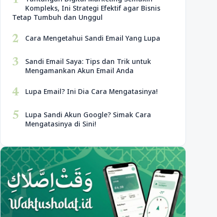
1
Kompleks, Ini Strategi Efektif agar Bisnis
Tetap Tumbuh dan Unggul
2
Cara Mengetahui Sandi Email Yang Lupa
3
Sandi Email Saya: Tips dan Trik untuk
Mengamankan Akun Email Anda
4
Lupa Email? Ini Dia Cara Mengatasinya!
5
Lupa Sandi Akun Google? Simak Cara
Mengatasinya di Sini!