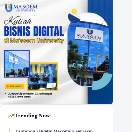
trending_up
Trending Now
Tantangan Digital Marketing Semakin