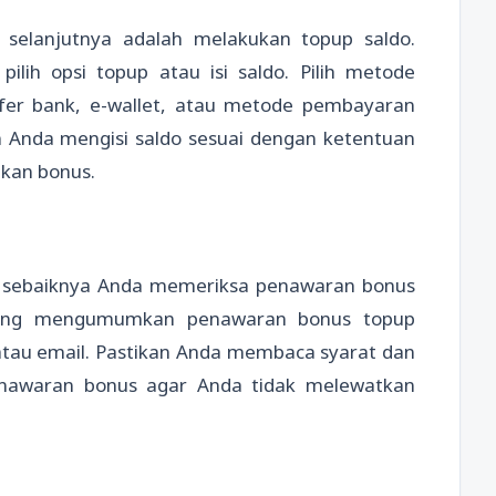
h selanjutnya adalah melakukan topup saldo.
ih opsi topup atau isi saldo. Pilih metode
sfer bank, e-wallet, atau metode pembayaran
n Anda mengisi saldo sesuai dengan ketentuan
kan bonus.
, sebaiknya Anda memeriksa penawaran bonus
ering mengumumkan penawaran bonus topup
 atau email. Pastikan Anda membaca syarat dan
enawaran bonus agar Anda tidak melewatkan