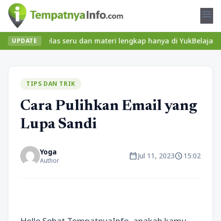
menu
ukan kelas seru dan materi lengkap hanya di YukBelajar.com. Mula
UPDATE
TIPS DAN TRIK
Cara Pulihkan Email yang
Lupa Sandi
Yoga
calendar_today
schedule
Jul 11, 2023
15:02
Author
Hello Sobat TempatnyaInfo, apakah kamu