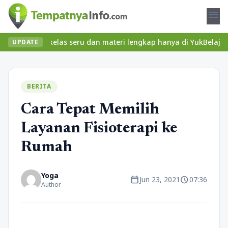
menu
mukan kelas seru dan materi lengkap hanya di YukBelajar.com. Mul
UPDATE
BERITA
Cara Tepat Memilih
Layanan Fisioterapi ke
Rumah
Yoga
calendar_today
schedule
Jun 23, 2021
07:36
Author