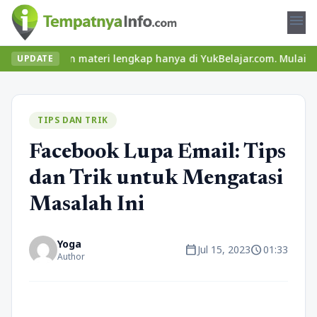
menu
eru dan materi lengkap hanya di YukBelajar.com. Mulai langkah su
UPDATE
TIPS DAN TRIK
Facebook Lupa Email: Tips
dan Trik untuk Mengatasi
Masalah Ini
Yoga
calendar_today
schedule
Jul 15, 2023
01:33
Author