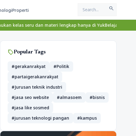
search
nologi
Properti
eru dan materi lengkap hanya di YukBelajar.com. Mulai langkah suk
sell
Popular Tags
#gerakanrakyat
#Politik
#partaigerakanrakyat
#Jurusan teknik industri
#jasa seo website
#almasoem
#bisnis
#jasa like sosmed
#jurusan teknologi pangan
#kampus