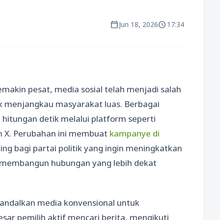
calendar_today
schedule
Jun 18, 2026
17:34
makin pesat, media sosial telah menjadi salah
uk menjangkau masyarakat luas. Berbagai
 hitungan detik melalui platform seperti
an X. Perubahan ini membuat
kampanye di
ng bagi partai politik yang ingin meningkatkan
an membangun hubungan yang lebih dekat
gandalkan media konvensional untuk
sar pemilih aktif mencari berita, mengikuti