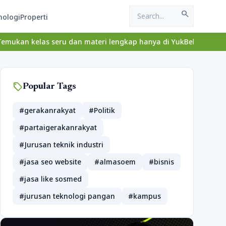
search
nologi
Properti
eru dan materi lengkap hanya di YukBelajar.com. Mulai langkah su
sell
Popular Tags
#gerakanrakyat
#Politik
#partaigerakanrakyat
#Jurusan teknik industri
#jasa seo website
#almasoem
#bisnis
#jasa like sosmed
#jurusan teknologi pangan
#kampus