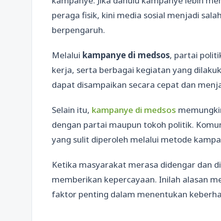
kampanye. Jika dahulu kampanye lebih me
peraga fisik, kini media sosial menjadi sal
berpengaruh.
Melalui
kampanye di medsos
, partai poli
kerja, serta berbagai kegiatan yang dilak
dapat disampaikan secara cepat dan menja
Selain itu,
kampanye di medsos
memungkink
dengan partai maupun tokoh politik. Komu
yang sulit diperoleh melalui metode kampan
Ketika masyarakat merasa didengar dan d
memberikan kepercayaan. Inilah alasan men
faktor penting dalam menentukan keberhasi