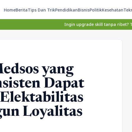
Home
Berita
Tips Dan Trik
Pendidikan
Bisnis
Politik
Kesehatan
Tek
Ingin upgrade skill tanpa ribet? Temukan kelas s
edsos yang
sisten Dapat
lektabilitas
un Loyalitas