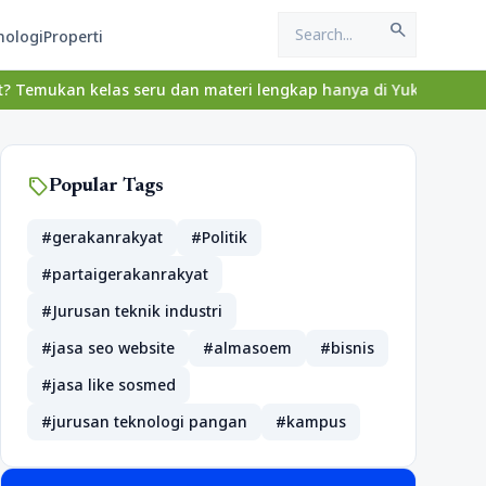
search
nologi
Properti
las seru dan materi lengkap hanya di YukBelajar.com. Mulai langk
sell
Popular Tags
#gerakanrakyat
#Politik
#partaigerakanrakyat
#Jurusan teknik industri
#jasa seo website
#almasoem
#bisnis
#jasa like sosmed
#jurusan teknologi pangan
#kampus