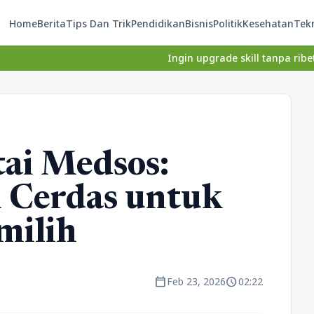
Home
Berita
Tips Dan Trik
Pendidikan
Bisnis
Politik
Kesehatan
Tek
Ingin upgrade skill tanpa ribet? Temukan ke
ai Medsos:
l Cerdas untuk
milih
calendar_today
schedule
Feb 23, 2026
02:22