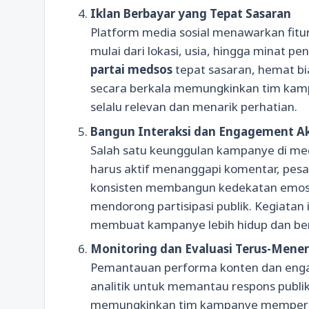
Iklan Berbayar yang Tepat Sasaran
Platform media sosial menawarkan fitur 
mulai dari lokasi, usia, hingga minat p
partai medsos
tepat sasaran, hemat bi
secara berkala memungkinkan tim kamp
selalu relevan dan menarik perhatian.
Bangun Interaksi dan Engagement Ak
Salah satu keunggulan kampanye di medi
harus aktif menanggapi komentar, pesa
konsisten membangun kedekatan emosion
mendorong partisipasi publik. Kegiatan in
membuat kampanye lebih hidup dan ber
Monitoring dan Evaluasi Terus-Mene
Pemantauan performa konten dan enga
analitik untuk memantau respons publik
memungkinkan tim kampanye memperbai