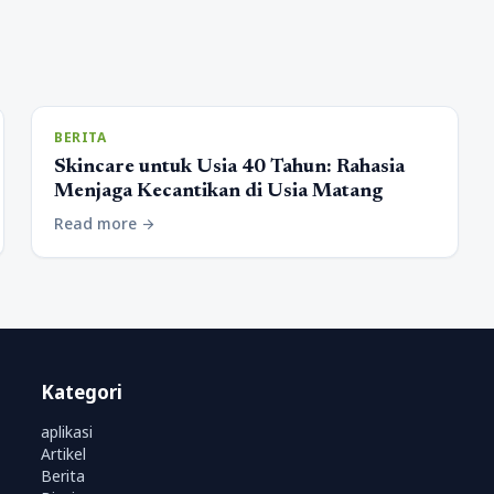
BERITA
Skincare untuk Usia 40 Tahun: Rahasia
Menjaga Kecantikan di Usia Matang
Read more
arrow_forward
Kategori
aplikasi
Artikel
Berita