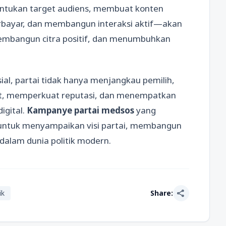
entukan target audiens, membuat konten
berbayar, dan membangun interaksi aktif—akan
membangun citra positif, dan menumbuhkan
l, partai tidak hanya menjangkau pemilih,
t, memperkuat reputasi, dan menempatkan
digital.
Kampanye partai medsos
yang
i untuk menyampaikan visi partai, membangun
alam dunia politik modern.
share
ik
Share: