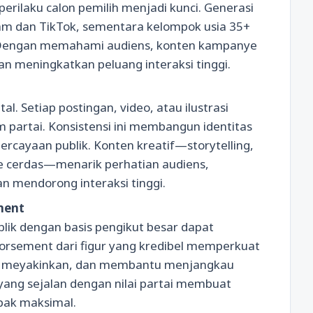
perilaku calon pemilih menjadi kunci. Generasi
gram dan TikTok, sementara kelompok usia 35+
 Dengan memahami audiens, konten kampanye
an meningkatkan peluang interaksi tinggi.
al. Setiap postingan, video, atau ilustrasi
m partai. Konsistensi ini membangun identitas
ercayaan publik. Konten kreatif—storytelling,
me cerdas—menarik perhatian audiens,
n mendorong interaksi tinggi.
ment
lik dengan basis pengikut besar dapat
rsement dari figur yang kredibel memperkuat
ih meyakinkan, dan membantu menjangkau
r yang sejalan dengan nilai partai membuat
pak maksimal.