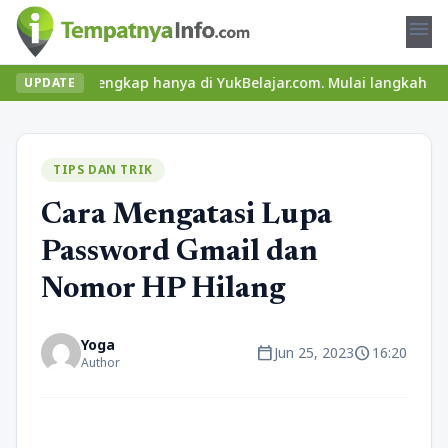
menu
ateri lengkap hanya di YukBelajar.com. Mulai langkah suksesmu har
UPDATE
TIPS DAN TRIK
Cara Mengatasi Lupa
Password Gmail dan
Nomor HP Hilang
Yoga
calendar_today
schedule
Jun 25, 2023
16:20
Author