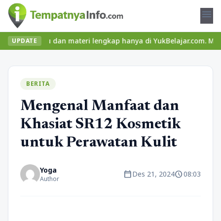
menu
 seru dan materi lengkap hanya di YukBelajar.com. Mulai langkah 
UPDATE
BERITA
Mengenal Manfaat dan
Khasiat SR12 Kosmetik
untuk Perawatan Kulit
Yoga
calendar_today
schedule
Des 21, 2024
08:03
Author