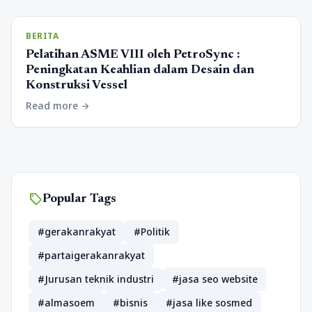
BERITA
Pelatihan ASME VIII oleh PetroSync :
Peningkatan Keahlian dalam Desain dan
Konstruksi Vessel
Read more
arrow_forward
sell
Popular Tags
#gerakanrakyat
#Politik
#partaigerakanrakyat
#Jurusan teknik industri
#jasa seo website
#almasoem
#bisnis
#jasa like sosmed