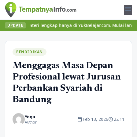
menu
 materi lengkap hanya di YukBelajar.com. Mulai langkah suksesmu 
UPDATE
PENDIDIKAN
Menggagas Masa Depan
Profesional lewat Jurusan
Perbankan Syariah di
Bandung
Yoga
calendar_today
schedule
Feb 13, 2026
22:11
Author