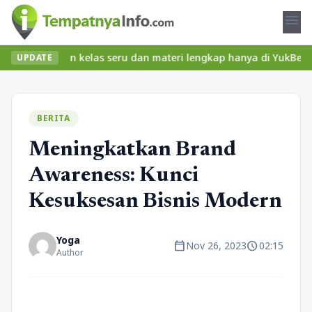
menu
 Temukan kelas seru dan materi lengkap hanya di YukBelajar.com. 
UPDATE
BERITA
Meningkatkan Brand
Awareness: Kunci
Kesuksesan Bisnis Modern
Yoga
calendar_today
schedule
Nov 26, 2023
02:15
Author