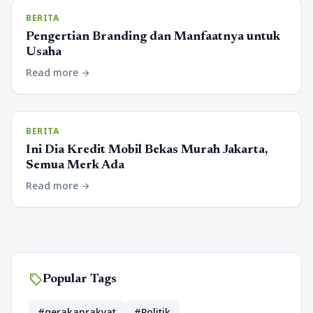
BERITA
Pengertian Branding dan Manfaatnya untuk
Usaha
Read more
arrow_forward
BERITA
Ini Dia Kredit Mobil Bekas Murah Jakarta,
Semua Merk Ada
Read more
arrow_forward
sell
Popular Tags
#gerakanrakyat
#Politik