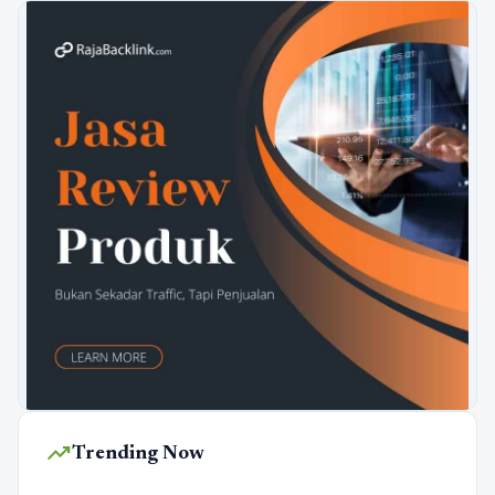
trending_up
Trending Now