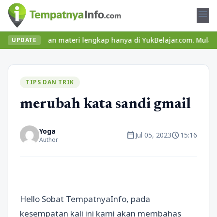
menu
seru dan materi lengkap hanya di YukBelajar.com. Mulai langkah su
UPDATE
TIPS DAN TRIK
merubah kata sandi gmail
Yoga
calendar_today
schedule
Jul 05, 2023
15:16
Author
Hello Sobat TempatnyaInfo, pada
kesempatan kali ini kami akan membahas