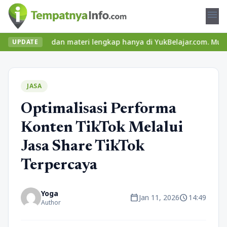
menu
seru dan materi lengkap hanya di YukBelajar.com. Mulai langkah s
UPDATE
JASA
Optimalisasi Performa
Konten TikTok Melalui
Jasa Share TikTok
Terpercaya
Yoga
calendar_today
schedule
Jan 11, 2026
14:49
Author