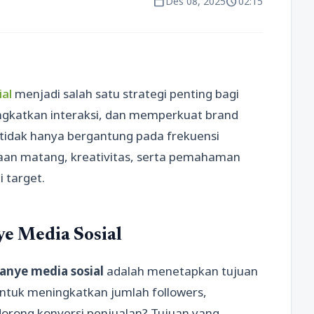
calendar_today
schedule
Des 08, 2025
02:15
al
menjadi salah satu strategi penting bagi
ngkatkan interaksi, dan memperkuat brand
idak hanya bergantung pada frekuensi
naan matang, kreativitas, serta pemahaman
 target.
e Media Sosial
nye media sosial
adalah menetapkan tujuan
untuk meningkatkan jumlah followers,
rong konversi penjualan? Tujuan yang