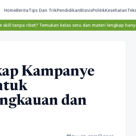
Home
Berita
Tips Dan Trik
Pendidikan
Bisnis
Politik
Kesehatan
Tek
ribet? Temukan kelas seru dan materi lengkap hanya di YukBelajar
kap Kampanye
ntuk
ngkauan dan