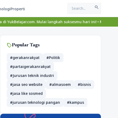
search
nologi
Properti
.com. Mulai langkah suksesmu hari ini! • Mau lulus? Latih dirimu 
sell
Popular Tags
#gerakanrakyat
#Politik
#partaigerakanrakyat
#Jurusan teknik industri
#jasa seo website
#almasoem
#bisnis
#jasa like sosmed
#jurusan teknologi pangan
#kampus