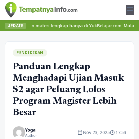
menu
u dan materi lengkap hanya di YukBelajar.com. Mulai langkah suks
UPDATE
PENDIDIKAN
Panduan Lengkap
Menghadapi Ujian Masuk
S2 agar Peluang Lolos
Program Magister Lebih
Besar
Yoga
calendar_today
schedule
Nov 23, 2025
17:53
Author