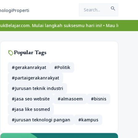
search
nologi
Properti
ulai langkah suksesmu hari ini! • Mau lulus? Latih dirimu dengan
sell
Popular Tags
#gerakanrakyat
#Politik
#partaigerakanrakyat
#Jurusan teknik industri
#jasa seo website
#almasoem
#bisnis
#jasa like sosmed
#jurusan teknologi pangan
#kampus