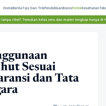
Home
Berita
Tips Dan Trik
Pendidikan
Bisnis
Politik
Kesehatan
Tek
 Temukan kelas seru dan materi lengkap hanya di YukBelajar.com. M
nggunaan
ut Sesuai
aransi dan Tata
gara