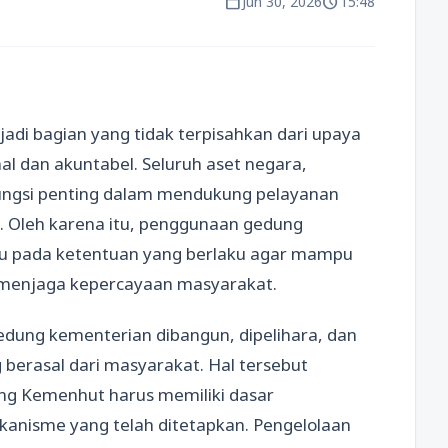
calendar_today
schedule
Jun 30, 2026
15:48
jadi bagian yang tidak terpisahkan dari upaya
l dan akuntabel. Seluruh aset negara,
ungsi penting dalam mendukung pelayanan
. Oleh karena itu, penggunaan gedung
u pada ketentuan yang berlaku agar mampu
menjaga kepercayaan masyarakat.
gedung kementerian dibangun, dipelihara, dan
erasal dari masyarakat. Hal tersebut
g Kemenhut harus memiliki dasar
ekanisme yang telah ditetapkan. Pengelolaan