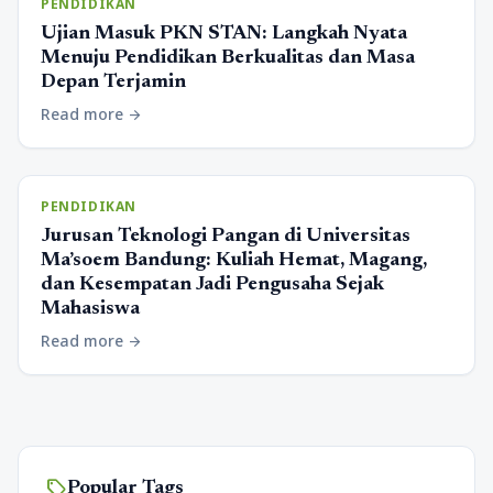
PENDIDIKAN
Ujian Masuk PKN STAN: Langkah Nyata
Menuju Pendidikan Berkualitas dan Masa
Depan Terjamin
Read more
arrow_forward
PENDIDIKAN
Jurusan Teknologi Pangan di Universitas
Ma’soem Bandung: Kuliah Hemat, Magang,
dan Kesempatan Jadi Pengusaha Sejak
Mahasiswa
Read more
arrow_forward
sell
Popular Tags