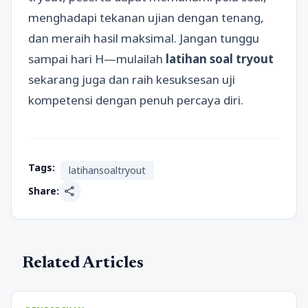
menghadapi tekanan ujian dengan tenang,
dan meraih hasil maksimal. Jangan tunggu
sampai hari H—mulailah
latihan soal tryout
sekarang juga dan raih kesuksesan uji
kompetensi dengan penuh percaya diri.
Tags:
latihansoaltryout
share
Share:
Related Articles