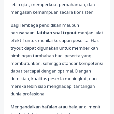
lebih giat, memperkuat pemahaman, dan
mengasah kemampuan secara konsisten.
Bagi lembaga pendidikan maupun
perusahaan,
latihan soal tryout
menjadi alat
efektif untuk menilai kesiapan peserta. Hasil
tryout dapat digunakan untuk memberikan
bimbingan tambahan bagi peserta yang
membutuhkan, sehingga standar kompetensi
dapat tercapai dengan optimal. Dengan
demikian, kualitas peserta meningkat, dan
mereka lebih siap menghadapi tantangan
dunia profesional.
Mengandalkan hafalan atau belajar di menit