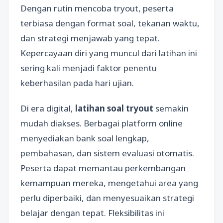
Dengan rutin mencoba tryout, peserta
terbiasa dengan format soal, tekanan waktu,
dan strategi menjawab yang tepat.
Kepercayaan diri yang muncul dari latihan ini
sering kali menjadi faktor penentu
keberhasilan pada hari ujian.
Di era digital,
latihan soal tryout
semakin
mudah diakses. Berbagai platform online
menyediakan bank soal lengkap,
pembahasan, dan sistem evaluasi otomatis.
Peserta dapat memantau perkembangan
kemampuan mereka, mengetahui area yang
perlu diperbaiki, dan menyesuaikan strategi
belajar dengan tepat. Fleksibilitas ini