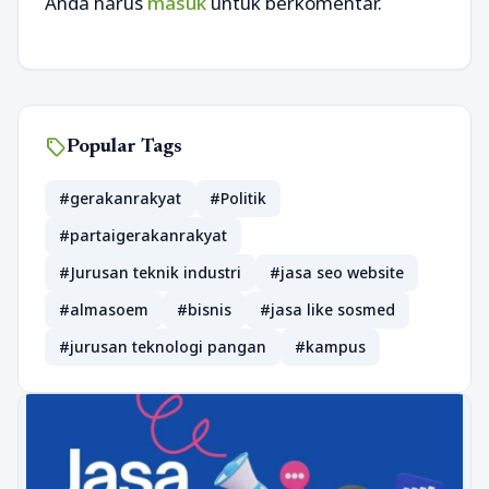
Anda harus
masuk
untuk berkomentar.
sell
Popular Tags
#gerakanrakyat
#Politik
#partaigerakanrakyat
#Jurusan teknik industri
#jasa seo website
#almasoem
#bisnis
#jasa like sosmed
#jurusan teknologi pangan
#kampus