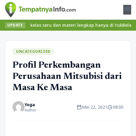
menu
Temukan kelas seru dan materi lengkap hanya di YukBelajar.com. M
UPDATE
UNCATEGORIZED
Profil Perkembangan
Perusahaan Mitsubisi dari
Masa Ke Masa
Yoga
calendar_today
schedule
Mei 22, 2021
08:00
Author