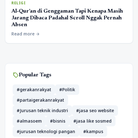
RELIGI
Al-Qur’an di Genggaman Tapi Kenapa Masih
Jarang Dibaca Padahal Scroll Nggak Pernah
Absen
Read more
arrow_forward
sell
Popular Tags
#gerakanrakyat
#Politik
#partaigerakanrakyat
#Jurusan teknik industri
#jasa seo website
#almasoem
#bisnis
#jasa like sosmed
#jurusan teknologi pangan
#kampus