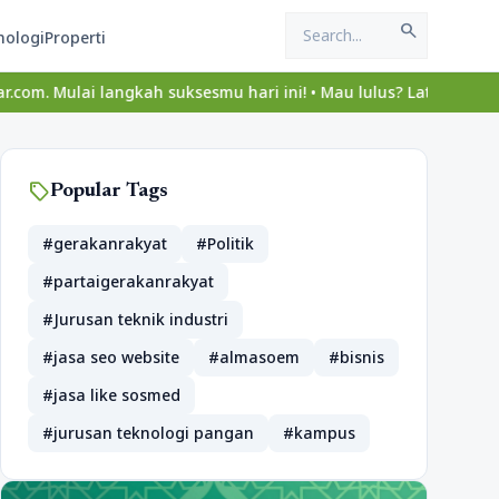
search
nologi
Properti
angkah suksesmu hari ini! • Mau lulus? Latih dirimu dengan ribuan
sell
Popular Tags
#gerakanrakyat
#Politik
#partaigerakanrakyat
#Jurusan teknik industri
#jasa seo website
#almasoem
#bisnis
#jasa like sosmed
#jurusan teknologi pangan
#kampus