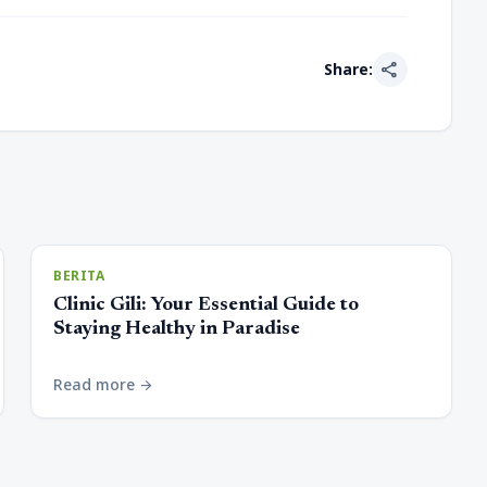
share
Share:
BERITA
Clinic Gili: Your Essential Guide to
Staying Healthy in Paradise
Read more
arrow_forward