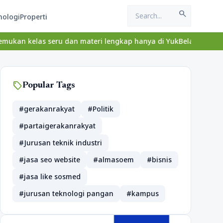
search
nologi
Properti
 seru dan materi lengkap hanya di YukBelajar.com. Mulai langkah s
sell
Popular Tags
#gerakanrakyat
#Politik
#partaigerakanrakyat
#Jurusan teknik industri
#jasa seo website
#almasoem
#bisnis
#jasa like sosmed
#jurusan teknologi pangan
#kampus