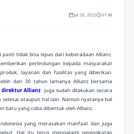
calendar_today
schedule
Jul 20, 2022
01:48
sti tidak bisa lepas dari keberadaan Allianz.
emberikan perlindungan kepada masyarakat
oduk, layanan dan fasilitas yang diberikan.
ebih dari 30 tahun lamanya Allianz bersama
n
direktur Allianz
juga sudah dilakukan secara
selesai ataupun hal lain. Namun nyatanya hal
n baru yang coba dibentuk oleh Allianz.
Indonesia yang merasakan manfaat dan juga
sebut. Hal itu terus mengalami peningkatan