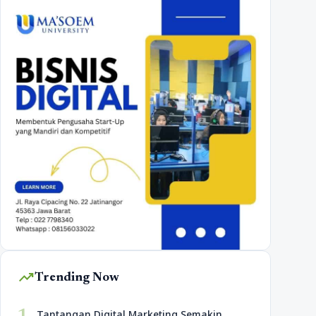
trending_up
Trending Now
Tantangan Digital Marketing Semakin