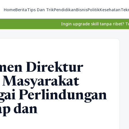
Home
Berita
Tips Dan Trik
Pendidikan
Bisnis
Politik
Kesehatan
Tek
Ingin upgrade skill tanpa ribet? Temukan kelas
men Direktur
a Masyarakat
gai Perlindungan
p dan